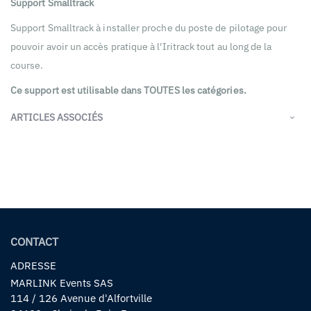
Support Smalltrack
Support Smalltrack à installer proche du poste de pilotage pour
pouvoir avoir un accès pratique à l'Iritrack tout au long de la
course.
Ce support est utilisable dans TOUTES les catégories.
ARTICLES ASSOCIÉS
CONTACT
ADRESSE
MARLINK Events SAS
114 / 126 Avenue d'Alfortville