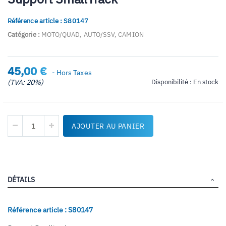
début
de
Référence article : S80147
la
Galerie
Catégorie :
MOTO/QUAD, AUTO/SSV, CAMION
d’images
45,00 €
- Hors Taxes
(TVA: 20%)
Disponibilité :
En stock
AJOUTER AU PANIER
DÉTAILS
Référence article : S80147