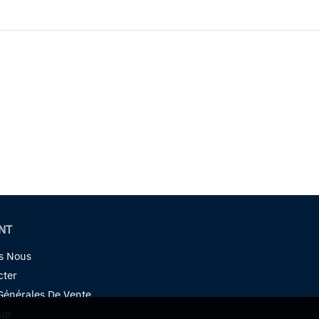
NT
s Nous
cter
Générales De Vente
oup