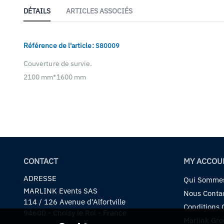
au
début
DÉTAILS
ARTICLES ASSOCIÉS
de
la
Galerie
Référence de l'article:
S80009
d’images
Couverture de survie.
2100 mm*1600 mm
CONTACT
MY ACCOU
ADRESSE
Qui Somme
MARLINK Events SAS
Nous Conta
114 / 126 Avenue d'Alfortville
Conditions 
94600 - Choisy le Roi - France
Marlink Gr