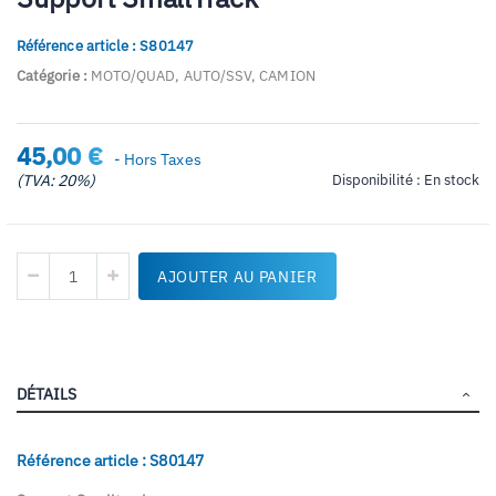
début
de
Référence article : S80147
la
Galerie
Catégorie :
MOTO/QUAD, AUTO/SSV, CAMION
d’images
45,00 €
- Hors Taxes
(TVA: 20%)
Disponibilité :
En stock
AJOUTER AU PANIER
DÉTAILS
Référence article : S80147