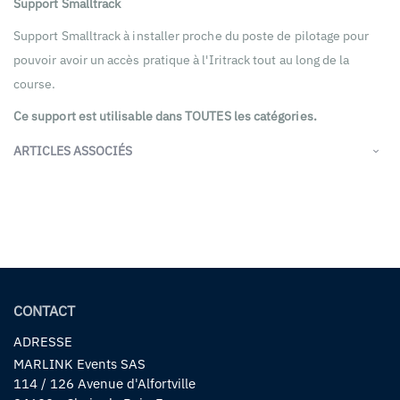
Support Smalltrack
Support Smalltrack à installer proche du poste de pilotage pour
pouvoir avoir un accès pratique à l'Iritrack tout au long de la
course.
Ce support est utilisable dans TOUTES les catégories.
ARTICLES ASSOCIÉS
CONTACT
ADRESSE
MARLINK Events SAS
114 / 126 Avenue d'Alfortville