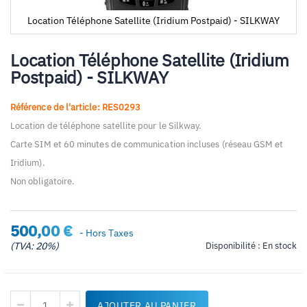
Location Téléphone Satellite (Iridium Postpaid) - SILKWAY
Passer
au
Location Téléphone Satellite (Iridium
début
Postpaid) - SILKWAY
de
la
Galerie
Référence de l'article: RES0293
d’images
Location de téléphone satellite pour le Silkway.
Carte SIM et 60 minutes de communication incluses (réseau GSM et
Iridium).
Non obligatoire.
500,00 €
- Hors Taxes
(TVA: 20%)
Disponibilité :
En stock
AJOUTER AU PANIER