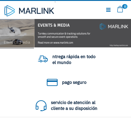
Ir
0
al
Mi c
contenido
Events & Media
ntrega rápida en todo
el mundo
pago seguro
servicio de atención al
cliente a su disposición