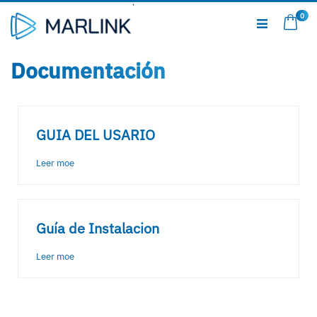
Ir
0
al
Mi c
contenido
Documentación
GUIA DEL USARIO
Leer moe
Guía de Instalacion
Leer moe