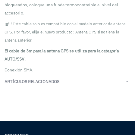
bloqueados, coloque una funda termocontraíble al nivel del
accesorio.
¡¡¡!!!
Este cable solo es compatible con el modelo anterior de antena
GPS. Por favor, elija el nuevo producto : Antena GPS si no tiene la
antena anterior.
El cable de 3m para la antena GPS se utiliza para la categoría
AUTO/SSV.
Conexión SMA.
ARTÍCULOS RELACIONADOS