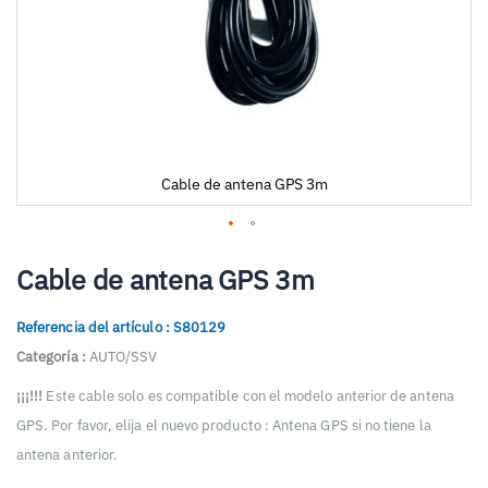
Cable de antena GPS 3m
Saltar
al
Cable de antena GPS 3m
comienzo
de
Referencia del artículo : S80129
la
galería
Categoría :
AUTO/SSV
de
imágenes
¡¡¡!!!
Este cable solo es compatible con el modelo anterior de antena
GPS. Por favor, elija el nuevo producto : Antena GPS si no tiene la
antena anterior.