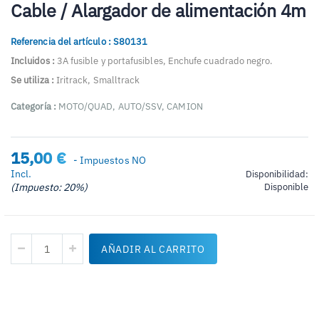
al
Cable / Alargador de alimentación 4m
comienzo
de
Referencia del artículo : S80131
la
galería
Incluidos :
3A fusible y portafusibles, Enchufe cuadrado negro.
de
Se utiliza :
Iritrack, Smalltrack
imágenes
Categor
ía
:
MOTO/QUAD, AUTO/SSV, CAMION
15,00 €
- Impuestos NO
Incl.
Disponibilidad:
(Impuesto: 20%)
Disponible
AÑADIR AL CARRITO